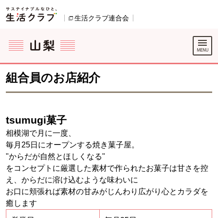
本文へジャンプする。
ページの先頭です。
生活クラブ連合会
別のウィンドウで開きます。
ここからサイト内共通メニューです。
サイト内共通メニューをスキップする
サイト内共通メニューここまで。
組合員のお店紹介
tsumugi菓子
相模湖で月に一度、
毎月25日にオープンする焼き菓子屋。
"からだが自然とほしくなる"
をコンセプトに厳選した素材で作られたお菓子は甘さを控
え、からだに溶け込むような味わいに
お口に頬張れば素材の甘みがじんわり広がり心とカラダを
癒します