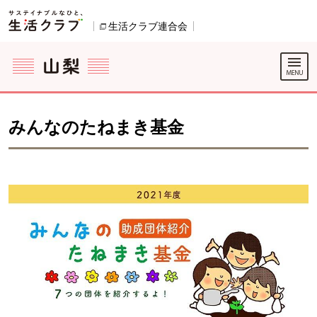
本文へジャンプする。
ページの先頭です。
生活クラブ連合会
別のウィンドウで開きます。
ここからサイト内共通メニューです。
サイト内共通メニューをスキップする
サイト内共通メニューここまで。
みんなのたねまき基金